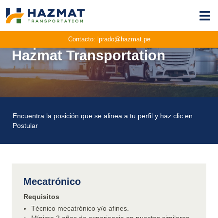
Sé parte de
Contacto:
lprado@hazmat.pe
Hazmat Transportation
Encuentra la posición que se alinea a tu perfil y haz clic en
Postular
Mecatrónico
Requisitos
Técnico mecatrónico y/o afines.