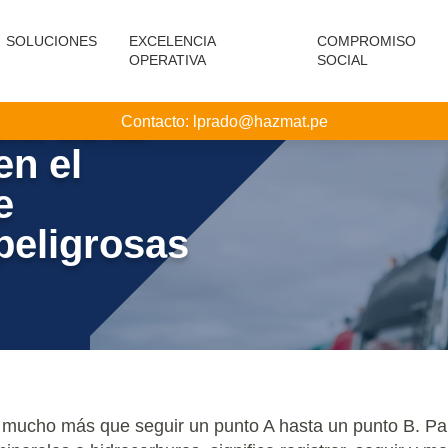
SOLUCIONES
EXCELENCIA
COMPROMISO
OPERATIVA
SOCIAL
ia de la
Contacto:
lprado@hazmat.pe
en el
e
peligrosas
s mucho más que seguir un punto A hasta un punto B. P