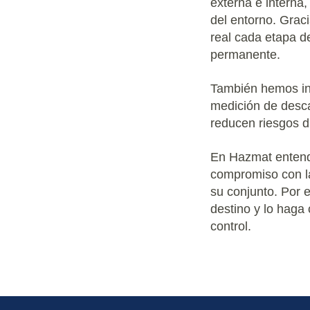
externa e interna
del entorno. Grac
real cada etapa d
permanente.
También hemos int
medición de desca
reducen riesgos du
En Hazmat entende
compromiso con la
su conjunto. Por 
destino y lo haga
control.