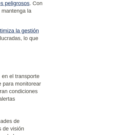
es peligrosos
. Con
e mantenga la
timiza la gestión
olucradas, lo que
 en el transporte
e para monitorear
tran condiciones
lertas
dades de
 de visión